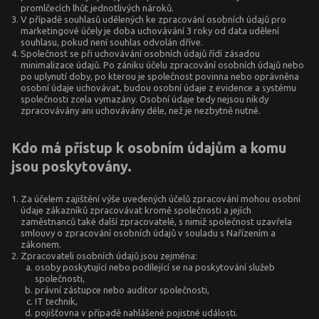
promlčecích lhůt jednotlivých nároků.
V případě souhlasů udělených ke zpracování osobních údajů pro
marketingové účely je doba uchovávání 3 roky od data udělení
souhlasu, pokud není souhlas odvolán dříve.
Společnost se při uchovávání osobních údajů řídí zásadou
minimalizace údajů. Po zániku účelu zpracování osobních údajů nebo
po uplynutí doby, po kterou je společnost povinna nebo oprávněna
osobní údaje uchovávat, budou osobní údaje z evidence a systému
společnosti zcela vymazány. Osobní údaje tedy nejsou nikdy
zpracovávány ani uchovávány déle, než je nezbytně nutné.
Kdo má přístup k osobním údajům a komu
jsou poskytovány.
Za účelem zajištění výše uvedených účelů zpracování mohou osobní
údaje zákazníků zpracovávat kromě společnosti a jejích
zaměstnanců také další zpracovatelé, s nimiž společnost uzavřela
smlouvy o zpracování osobních údajů v souladu s Nařízením a
zákonem.
Zpracovateli osobních údajů jsou zejména:
osoby poskytující nebo podílející se na poskytování služeb
společnosti,
právní zástupce nebo auditor společnosti,
IT technik,
pojišťovna v případě nahlášené pojistné události.