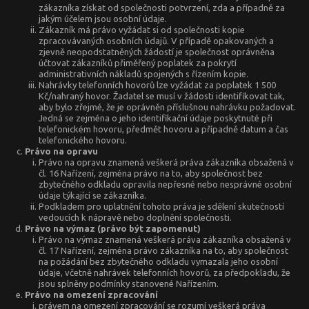
zákazníka získat od společnosti potvrzení, zda a případně za
jakým účelem jsou osobní údaje.
Zákazník má právo vyžádat si od společnosti kopie
zpracovávaných osobních údajů. V případě opakovaných a
zjevně neopodstatněných žádostí je společnost oprávněna
účtovat zákazníků přiměřený poplatek za pokrytí
administrativních nákladů spojených s řízením kopie.
Nahrávky telefonních hovorů lze vyžádat za poplatek 1 500
Kč/nahraný hovor. Žadatel se musí v žádosti identifikovat tak,
aby bylo zřejmé, že je oprávněn příslušnou nahrávku požadovat.
Jedná se zejména o jeho identifikační údaje poskytnuté při
telefonickém hovoru, předmět hovoru a případně datum a čas
telefonického hovoru.
Právo na opravu
Právo na opravu znamená veškerá práva zákazníka obsažená v
čl. 16 Nařízení, zejména právo na to, aby společnost bez
zbytečného odkladu opravila nepřesné nebo nesprávné osobní
údaje týkající se zákazníka.
Podkladem pro uplatnění tohoto práva je sdělení skutečností
vedoucích k nápravě nebo doplnění společnosti.
Právo na výmaz (právo být zapomenut)
Právo na výmaz znamená veškerá práva zákazníka obsažená v
čl. 17 Nařízení, zejména právo zákazníka na to, aby společnost
na požádání bez zbytečného odkladu vymazala jeho osobní
údaje, včetně nahrávek telefonních hovorů, za předpokladu, že
jsou splněny podmínky stanovené Nařízením.
Právo na omezení zpracování
právem na omezení zpracování se rozumí veškerá práva