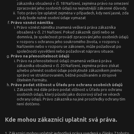
zákazníka obsažená v čl. 18 Nařízení, zejména právo na omezení
zpracování jeho osobních údajů na nejnutnější zákonné důvody.
Toto právo lze uplatnit zejména v případech, kdy není jasné, zda
a kdy bude nutné osobní údaje vymazat
Právo vznést námitku
Právo vznést námitku znamená veškerá práva zákazníka
obsažená v čl. 21 Nařízení. Pokud zákazník zjistí nebo se
domnívá, že společnost provádí zpracování jeho osobních údajů
v rozporu s ochranou jeho soukromého života, v rozporu s
Nařízením nebo v rozporu se zákonem, může požadovat po
společnosti vysvětlení nebo požadovat nápravu situace.
Právo na přenositelnost údajů
Právo na přenositelnost údajů znamená veškerá práva
zákazníka obsažená v čl. 20 Nařízení, zejména právo získat
a/nebo přenést osobní údaje poskytnuté zákazníkem jinému
správci ve strukturovaném, běžně používaném a strojově
čitelném formátu.
Právo podat stížnost u Úřadu pro ochranu osobních údajů
Zákazník má dále právo podat stížnost u Úřadu pro ochranu
osobních údajů, který působí jako dozorový úřad ve věcech
ochrany údajů. Právo zákazníka na jiné prostředky ochrany tím
není dotčeno.
Kde mohou zákazníci uplatnit svá práva.
Zákazníci mohou uplatnit jednotlivá práva uvedená v článku 7 tohoto