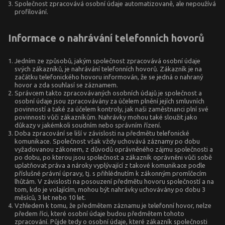
Společnost zpracovává osobní údaje automatizovaně, ale nepoužívá
profilování.
Informace o nahrávání telefonních hovorů
Jedním ze způsobů, jakým společnost zpracovává osobní údaje
svých zákazníků, je nahrávání telefonních hovorů. Zákazník je na
začátku telefonického hovoru informován, že se jedná o nahraný
hovor a zda souhlasí se záznamem.
Správcem takto zpracovávaných osobních údajů je společnost a
osobní údaje jsou zpracovávány za účelem plnění jejích smluvních
povinností a také za účelem kontroly, jak naši zaměstnanci plní své
povinnosti vůči zákazníkům. Nahrávky mohou také sloužit jako
důkazy v jakémkoli soudním nebo správním řízení.
Doba zpracování se liší v závislosti na předmětu telefonické
komunikace. Společnost však vždy uchovává záznamy po dobu
vyžadovanou zákonem, z důvodů oprávněného zájmu společnosti a
po dobu, po kterou jsou společnost a zákazník oprávněni vůči sobě
uplatňovat práva a nároky vyplývající z takové komunikace podle
příslušné právní úpravy, tj. s přihlédnutím k zákonným promlčecím
lhůtám. V závislosti na posouzení předmětu hovoru společností a na
tom, kdo je volajícím, mohou být nahrávky uchovávány po dobu 3
měsíců, 3 let nebo 10 let.
Vzhledem k tomu, že předmětem záznamu je telefonní hovor, nelze
předem říci, které osobní údaje budou předmětem tohoto
zpracování. Půjde tedy o osobní údaje, které zákazník společnosti