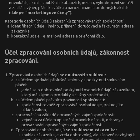
novinkách, akcích, soutěžích, katalozích, inzerci, vyhodnocení soutěží
a zasílání výher, přání k svátku a narozeninám a podobných akcích
(dále jen
"marketingové účely"
).
Kategorie osobních údajů zákazníků zpracovávaných společností:
identifikační údaje - jméno, příjmení, doručovací a fakturační adresa
zákazníka
kontaktní údaje - e-mailová adresa a telefonní číslo.
Účel zpracování osobních údajů, zákonnost
zpracování.
Zpracování osobních údajů
bez nutnosti souhlasu:
za účelem sjednání příslušné smlouvy a poskytnutí smluvního
plnění:
jedná se o dobrovolné poskytnutí osobních údajů zákazníkem,
který má zájem o produkty a služby společnosti,
za účelem plnění právních povinností společnosti:
společnost rovněž zpracovává osobní údaje, pokud jí to
ukládá zákon,
zpracování na základě oprávněných zájmů společnosti:
zejména za účelem uplatnění právních nároků, ochrany a
prosazování oprávněných zájmů společnosti.
Zpracování osobních údajů
se souhlasem zákazníka:
souhlas zákazníka je zcela dobrovolný, ale zároveň nezbytný k
tomu, aby jej společnost mohla informovat o svých