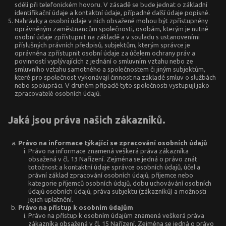
sdělí při telefonickém hovoru. V zásadě se bude jednat o základní
identifikační údaje a kontaktní údaje, případně další údaje popisné.
Nahrávky a osobní údaje v nich obsažené mohou být zpřístupněny
oprávněným zaměstnancům společnosti, osobám, kterým je nutné
osobní údaje zpřístupnit na základě a v souladu s ustanoveními
příslušných právních předpisů, subjektům, kterým správce je
oprávněna zpřístupnit osobní údaje za účelem ochrany práv a
povinností vyplývajících z jednání o smluvním vztahu nebo ze
smluvního vztahu samotného a společnostem či jiným subjektům,
které pro společnost vykonávají činnost na základě smluv o službách
nebo spolupráci. V druhém případě tyto společnosti vystupují jako
zpracovatelé osobních údajů.
Jaká jsou práva našich zákazníků.
Právo na informace týkající se zpracování osobních údajů
Právo na informace znamená veškerá práva zákazníka
obsažená v čl. 13 Nařízení. Zejména se jedná o právo znát
totožnost a kontaktní údaje správce osobních údajů, účel a
právní základ zpracování osobních údajů, příjemce nebo
kategorie příjemců osobních údajů, dobu uchovávání osobních
údajů osobních údajů, práva subjektu (zákazníků) a možnosti
jejich uplatnění.
Právo na přístup k osobním údajům
Právo na přístup k osobním údajům znamená veškerá práva
zákazníka obsažená v čl. 15 Nařízení. Zejména se jedná o právo