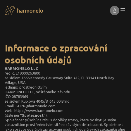
Informace o zpracování
osobních údajů
HARMONELO LLC
reg. č. L19000263800
se sídlem 1666 Kennedy Causeway Suite 412, FL 33141 North Bay
Village, USA
jednající prostřednictvím
HARMONELO LLC, odštěpného závodu
IČO 08783969
se sídlem Kulkova 4045/8, 615 00 Brno
Email:
GDPR@harmonelo.com
Web:
https://www.harmonelo.com
(dále jen
"Společnost"
).
Společnost působí na trhu s doplňky stravy, které poskytuje svým
zákazníkům prostřednictvím sítě nezávislých distributorů. Společnost
jako správce údajů při zpracování osobních údajů svých zákazníků plně