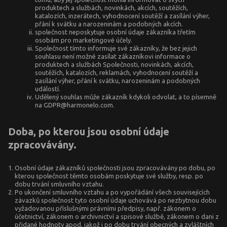
produktech a službách, novinkách, akcích, soutěžích,
katalozích, inzerátech, vyhodnocení soutěží a zasílání výher,
přání k svátku a narozeninám a podobných akcích.
společnost neposkytuje osobní údaje zákazníka třetím
osobám pro marketingové účely.
Společnost tímto informuje své zákazníky, že bez jejich
souhlasu není možné zasílat zákazníkovi informace o
produktech a službách Společnosti, novinkách, akcích,
soutěžích, katalozích, reklamách, vyhodnocení soutěží a
zasílání výher, přání k svátku, narozeninám a podobných
událostí.
Udělený souhlas může zákazník kdykoli odvolat, a to písemně
na
GDPR@harmonelo.com
.
Doba, po kterou jsou osobní údaje
zpracovávány.
Osobní údaje zákazníků společnosti jsou zpracovávány po dobu, po
kterou společnost těmto osobám poskytuje své služby, resp. po
dobu trvání smluvního vztahu.
Po ukončení smluvního vztahu a po vypořádání všech souvisejících
závazků společnost tyto osobní údaje uchovává po nezbytnou dobu
vyžadovanou příslušnými právními předpisy, např. zákonem o
účetnictví, zákonem o archivnictví a spisové službě, zákonem o dani z
přidané hodnoty apod, jakož i po dobu trvání obecných a zvláštních