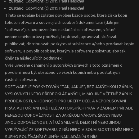
zustand, Copyright (c) 2019 Paul Henschel
zustand, Copyright (c) 2019 Paul Henschel
Tímto se uděluje bezplatné povolení každé osobě, která získá kopii
tohoto softwaru a souvisejících souborů dokumentace (dále jen
"software"), k neomezenému nakládání se softwarem, včetně
neomezeného práva používat, kopírovat, upravovat, slučovat,
publikovat, distribuovat, poskytovat sublicence a/nebo prodávat kopie
softwaru, a povolit osobám, kterým je software poskytnut, aby tak
činily za následujících podmínek:
Výše uvedené oznámení o autorských právech a toto oznámení o
povolení musí být obsaženo ve všech kopiích nebo podstatných
částech softwaru.
SOFTWARE JE POSKYTOVÁN "TAK, JAK JE", BEZ JAKÝCHKOLI ZÁRUK,
VÝSLOVNÝCH NEBO PŘEDPOKLÁDANÝCH, MIMO JINÉ VČETNĚ ZÁRUK
PRODEJNOSTI, VHODNOSTI PRO URČITÝ ÚČEL A NEPORUŠOVÁNÍ
PRÁV. AUTOŘI ANI DRŽITELÉ AUTORSKÝCH PRÁV V ŽÁDNÉM PŘÍPADĚ
NENESOU ODPOVĚDNOST ZA JAKÉKOLI NÁROKY, ŠKODY NEBO
JINOU ODPOVĚDNOST, AŤ UŽ SMLUVNÍ, DELIKTNÍ NEBO JINOU,
VYPLÝVAJÍCÍ ZE SOFTWARU, Z NĚJ NEBO V SOUVISLOSTI S NÍM NEBO
S JEHO POUŽÍVÁNÍM ČI JINÝM NAKLÁDÁNÍM S NÍM.