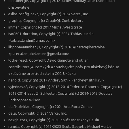
deepmerge, Copyright (c) 2012 James Halliday, Josh Duff a další
přispěvatelé
eslint-config-next, Copyright (c) 2024 Vercel, Inc.
graphql, Copyright (c) GraphQL Contributors
immer, Copyright (c) 2017 Michel Weststrate
iso8601-duration, Copyright (c) 2024 Tobias Lundin
<tobias.lundin@gmail.com>
libphonenumber-js, Copyright (c) 2016 @catamphetamine
<purecatamphetamine@gmail.com>
lottie-react, Copyright David Gamote and other
contributors.,Autorských a souvisejících práv pro ukázkový kód se
vzdáváme prostřednictvím CC0. Ukázka
nanoid, Copyright 2017 Andrey Sitnik <andrey@sitnik.ru>
vyjednavač, Copyright (c) 2012-2014 Federico Romero, Copyright (c)
2012-2014 Isaac Z. Schlueter, Copyright (c) 2014-2015 Douglas
Christopher Wilson
další-překlad, Copyright (c) 2021 Aral Roca Gomez
další, Copyright (c) 2024 Vercel, Inc.
nextjs-cors, Copyright (c) 2020-současnost Yony Calsin
ramda, Copyright (c) 2013-2023 Scott Sauyet a Michael Hurley