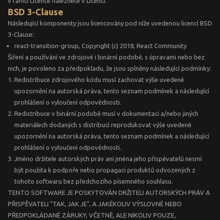
v rámci Licence naleznete v Licenci.
BSD 3-Clause
Následující komponenty jsou licencovány pod níže uvedenou licencí BSD
3-Clause:
react-transition-group, Copyright (c) 2018, React Community
Šíření a používání ve zdrojové i binární podobě, s úpravami nebo bez
nich, je povoleno za předpokladu, že jsou splněny následující podmínky:
Redistribuce zdrojového kódu musí zachovat výše uvedené
upozornění na autorská práva, tento seznam podmínek a následující
prohlášení o vyloučení odpovědnosti.
Redistribuce v binární podobě musí v dokumentaci a/nebo jiných
materiálech dodaných s distribucí reprodukovat výše uvedené
upozornění na autorská práva, tento seznam podmínek a následující
prohlášení o vyloučení odpovědnosti.
Jméno držitele autorských práv ani jména jeho přispěvatelů nesmí
být použita k podpoře nebo propagaci produktů odvozených z
tohoto softwaru bez předchozího písemného souhlasu.
TENTO SOFTWARE JE POSKYTOVÁN DRŽITELI AUTORSKÝCH PRÁV A
PŘISPĚVATELI "TAK, JAK JE", A JAKÉKOLIV VÝSLOVNÉ NEBO
PŘEDPOKLÁDANÉ ZÁRUKY, VČETNĚ, ALE NIKOLIV POUZE,