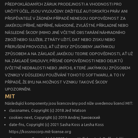
PŘEDPOKLÁDANÝCH ZÁRUK PRODEJNOSTI A VHODNOSTI PRO
URČITÝ ÚČEL, JSOU VYLOUČENY. DRŽITELÉ AUTORSKÝCH PRÁV ANI
PŘISPĚVATELÉ V ŽÁDNÉM PŘÍPADĚ NENESOU ODPOVĚDNOST ZA
JAKÉKOLI PŘÍMÉ, NEPŘÍMÉ, NÁHODNÉ, ZVLÁŠTNÍ, PŘÍKLADNÉ NEBO
NÁSLEDNÉ ŠKODY (MIMO JINÉ VČETNĚ OBSTARÁNÍ NÁHRADNÍHO
ZBOŽÍ NEBO SLUŽEB, ZTRÁTY UŽITÍ, DAT NEBO ZISKU NEBO
PŘERUŠENÍ PROVOZU), AŤ UŽ BYLY ZPŮSOBENY JAKÝMKOLI
ZPŮSOBEM A NA ZÁKLADĚ JAKÉKOLI TEORIE ODPOVĚDNOSTI, AŤ UŽ
NA ZÁKLADĚ SMLOUVY, PŘÍSNÉ ODPOVĚDNOSTI NEBO DELIKTŮ
(VČETNĚ NEDBALOSTI NEBO JINÝCH), KTERÉ JAKÝMKOLI ZPŮSOBEM
VZNIKLY V DŮSLEDKU POUŽÍVÁNÍ TOHOTO SOFTWARU, A TO I V
PŘÍPADĚ, ŽE BYLI NA MOŽNOST VZNIKU TAKOVÉ ŠKODY
UPOZORNĚNI.
MIT
Následující komponenty jsou licencovány pod níže uvedenou licencí MIT:
classnames, Copyright (c) 2018 Jed Watson
cookies-next, Copyright (c) 2019 Andrej Зановский
date-fns, Copyright (c) 2021 Sasha Koss a Lesha Koss
https://kossnocorp.mit-license.org