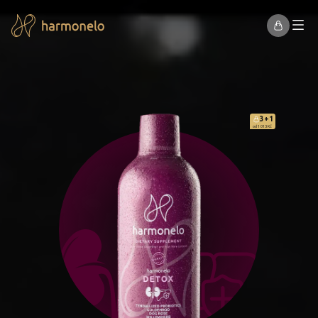
3+1
od 1 013 Kč