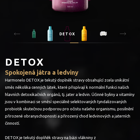
DETOX
DETOX
Spokojená játra a ledviny
Harmonelo DETOX je tekutý doplněk stravy obsahující zcela unikátní
směs několika cenných látek, které přispívají k normální funkci našich
hlavních detoxikačních orgánů, tj. jater a ledvin. Účinné byliny a vitamíny
jsou v kombinaci se směsí speciálně selektovaných tyndalizovaných
probiotik skutečnou podporou pro očistu našeho organismu, posilnění
přirozené obranyschopnosti a přirozený chod ledvinových a jaterních
činností.
DETOX je tekutý doplňěk stravy na bázi vlákniny z