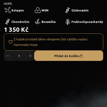
HOPE.
Kolagen
MSM
Glukosamin
Chondroitin
Boswellia
Fruktooligosacharidy
1 350 Kč
Z každé prodané láhve věnujeme část výtěžku nadaci
Harmonelo Hope.
Přidat do košíku