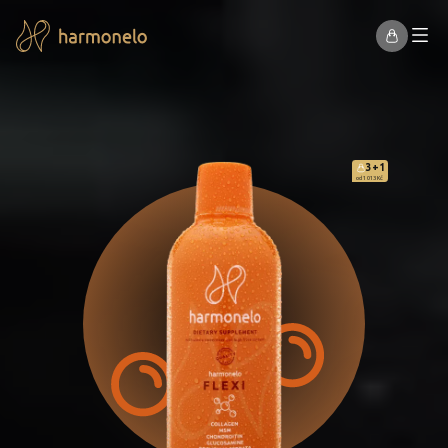
3+1
od 1 013 Kč