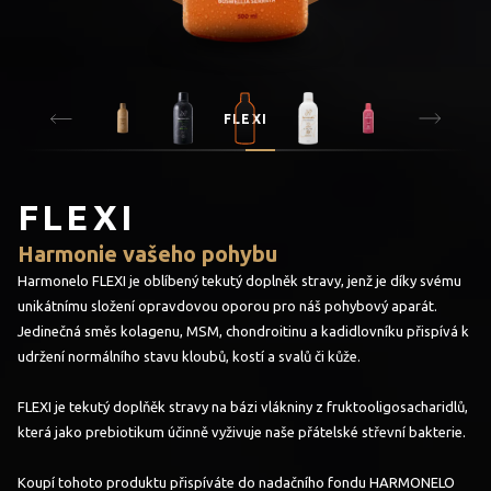
FLEXI
FLEXI
Harmonie vašeho pohybu
Harmonelo FLEXI je oblíbený tekutý doplněk stravy, jenž je díky svému
unikátnímu složení opravdovou oporou pro náš pohybový aparát.
Jedinečná směs kolagenu, MSM, chondroitinu a kadidlovníku přispívá k
udržení normálního stavu kloubů, kostí a svalů či kůže.
FLEXI je tekutý doplňěk stravy na bázi vlákniny z fruktooligosacharidlů,
která jako prebiotikum účinně vyživuje naše přátelské střevní bakterie.
Koupí tohoto produktu přispíváte do nadačního fondu HARMONELO