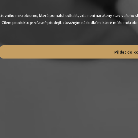
střevního mikrobiomu, která pomáhá odhalit, zda není narušený stav vašeho 
 věk. Cílem produktu je včasně předejít závažným následkům, které může mikrob
Přidat do k