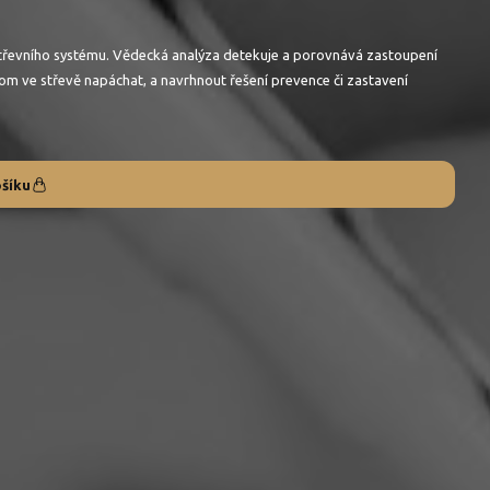
střevního systému. Vědecká analýza detekuje a porovnává zastoupení
iom ve střevě napáchat, a navrhnout řešení prevence či zastavení
ošíku