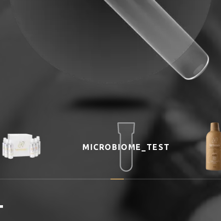
MICROBIOME_TEST
T