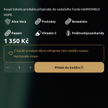
Koupí tohoto produktu přispíváte do nadačního fondu HARMONELO
HOPE.
Aloe Vera
Proteázy
Bromelain
Papain
Vitamin C
Fruktooligosacharidy
1 350 Kč
Z každé prodané láhve věnujeme část výtěžku nadaci
Harmonelo Hope.
Přidat do košíku