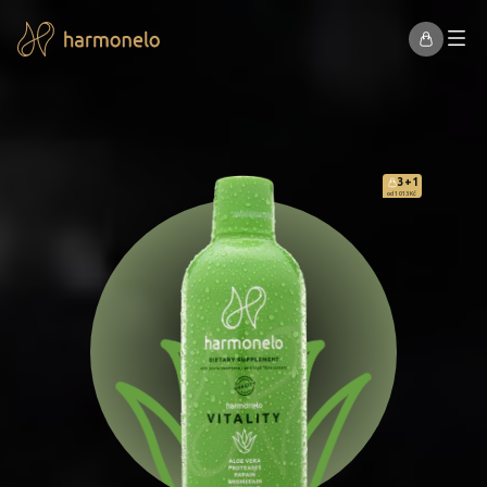
3+1
od 1 013 Kč