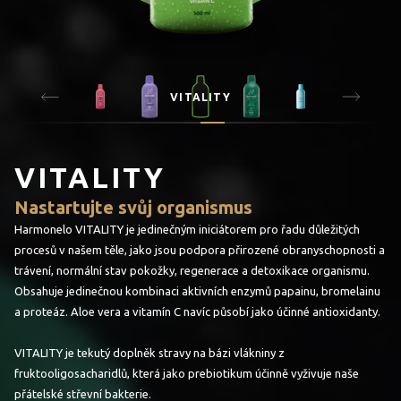
VITALITY
VITALITY
Nastartujte svůj organismus
Harmonelo VITALITY je jedinečným iniciátorem pro řadu důležitých
procesů v našem těle, jako jsou podpora přirozené obranyschopnosti a
trávení, normální stav pokožky, regenerace a detoxikace organismu.
Obsahuje jedinečnou kombinaci aktivních enzymů papainu, bromelainu
a proteáz. Aloe vera a vitamín C navíc působí jako účinné antioxidanty.
VITALITY je tekutý doplněk stravy na bázi vlákniny z
fruktooligosacharidlů, která jako prebiotikum účinně vyživuje naše
přátelské střevní bakterie.